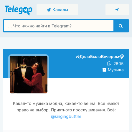
Каналы
🎶ДелоБылоВечером🎧
2605
Музыка
Какая-то музыка модна, какая-то вечна. Все имеют
право на выбор. Приятного прослушивания. Всё:
@singingbuttler