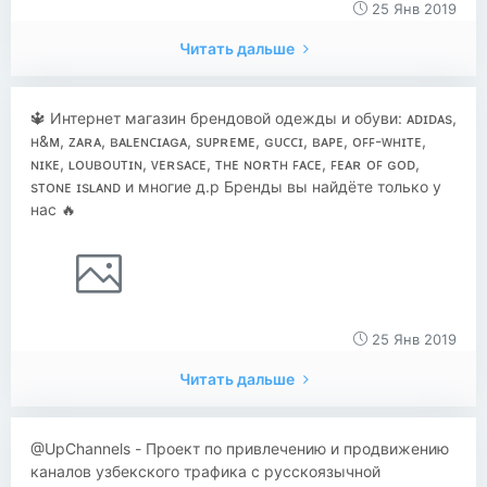
25 Янв 2019
Читать дальше
🔱 Интернет магазин брендовой одежды и обуви: ᴀᴅɪᴅᴀs,
ʜ&ᴍ, ᴢᴀʀᴀ, ʙᴀʟᴇɴᴄɪᴀɢᴀ, sᴜᴘʀᴇᴍᴇ, ɢᴜᴄᴄɪ, ʙᴀᴘᴇ, ᴏꜰꜰ-ᴡʜɪᴛᴇ,
ɴɪᴋᴇ, ʟᴏᴜʙᴏᴜᴛɪɴ, ᴠᴇʀsᴀᴄᴇ, ᴛʜᴇ ɴᴏʀᴛʜ ꜰᴀᴄᴇ, ꜰᴇᴀʀ ᴏꜰ ɢᴏᴅ,
sᴛᴏɴᴇ ɪsʟᴀɴᴅ и многие д.р Бренды вы найдёте только у
нас 🔥
25 Янв 2019
Читать дальше
@UpChannels - Проект по привлечению и продвижению
каналов узбекского трафика с русскоязычной