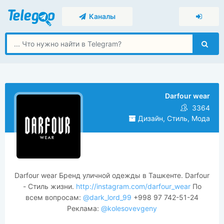
Каналы
Darfour wear
3364
Дизайн, Стиль, Мода
Darfour wear Бренд уличной одежды в Ташкенте. Darfour
- Стиль жизни.
http://instagram.com/darfour_wear
По
всем вопросам:
@dark_lord_99
+998 97 742-51-24
Реклама:
@kolesovevgeny