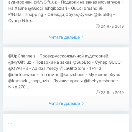
аудиторией. @MyGift_uz - Подарки на заказ @overhype -
На Хайпе @Gucci_Ishqibozlari - GuCci breand 🐝
@Natali_shopping - Одежда,Обувь,Сумки @SupBtq -
Супер Nike...
24 Янв 2019
Читать дальше
@UpChannels - Проекрусскоязычной аудиторией.
@MyGift_uz - Подарки на заказ @SupBtq - Супер GUCCİ
@OVAsHS - Adidas Yeezy @LaGiftStore - 1+1=3
@darfourwear - Топ шмот @kanzshoes - Мужская обувь
@krasovki_shop_uzb - Лучшие кросы @thehypeshope -
Nike 270...
23 Янв 2019
Читать дальше
...