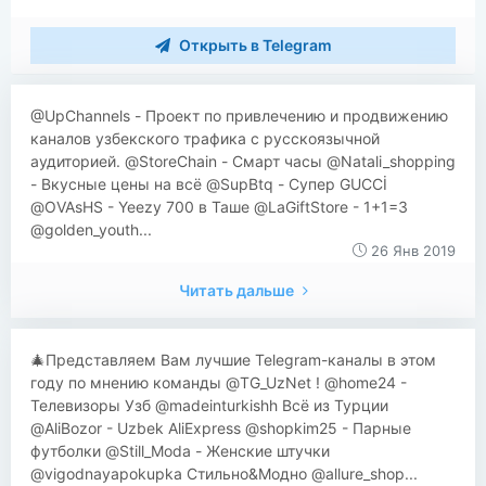
Открыть в Telegram
@UpChannels - Проект по привлечению и продвижению
каналов узбекского трафика с русскоязычной
аудиторией. @StoreChain - Смарт часы @Natali_shopping
- Вкусные цены на всё @SupBtq - Супер GUCCİ
@OVAsHS - Yeezy 700 в Таше @LaGiftStore - 1+1=3
@golden_youth...
26 Янв 2019
Читать дальше
🎄Представляем Вам лучшие Telegram-каналы в этом
году по мнению команды @TG_UzNet ! @home24 -
Телевизоры Узб @madeinturkishh Всё из Турции
@AliBozor - Uzbek AliExpress @shopkim25 - Парные
футболки @Still_Moda - Женские штучки
@vigodnayapokupka Стильно&Модно @allure_shop...