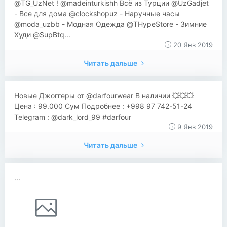
@TG_UzNet ! @madeinturkishh Всё из Турции @UzGadjet
- Все для дома @clockshopuz - Наручные часы
@moda_uzbb - Модная Одежда @THypeStore - Зимние
Худи @SupBtq...
20 Янв 2019
Читать дальше
Новые Джоггеры от @darfourwear В наличии 💥💥💥
Цена : 99.000 Сум Подробнее : +998 97 742-51-24
Telegram : @dark_lord_99 #darfour
9 Янв 2019
Читать дальше
...