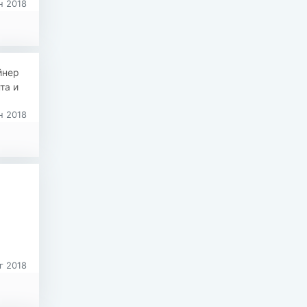
н 2018
йнер
та и
н 2018
г 2018