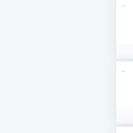
...
...