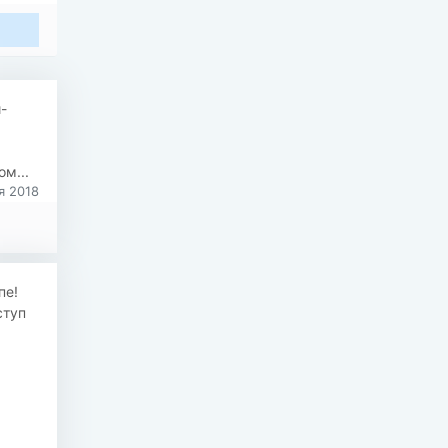
-
м...
я 2018
пе!
ступ
ᅠᅠ