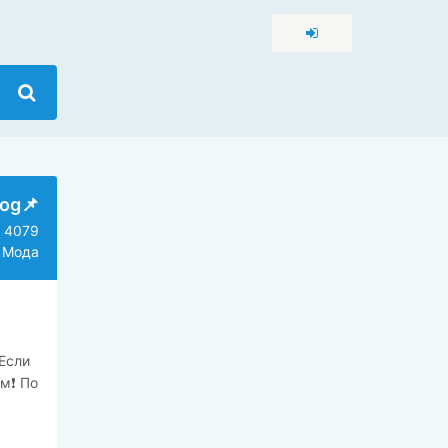
og📌
4079
 Мода
Если
м❗️ По