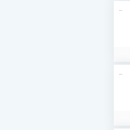
...
...