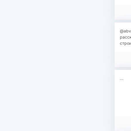
​@abv
расск
стро
...