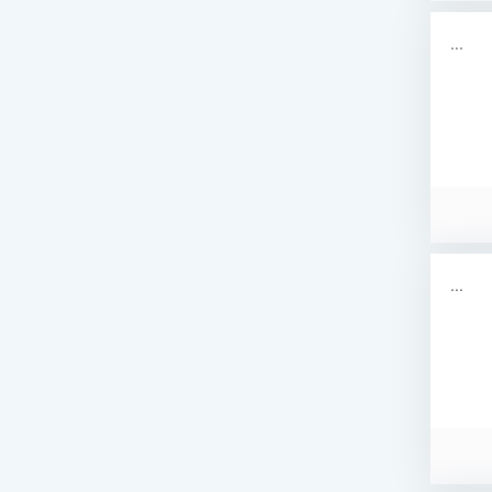
...
...