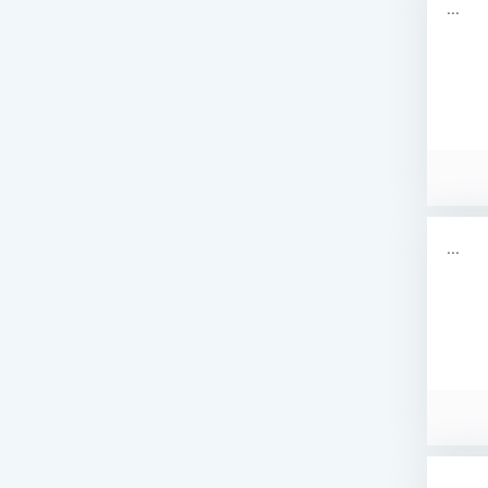
...
...
...