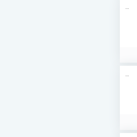
...
...