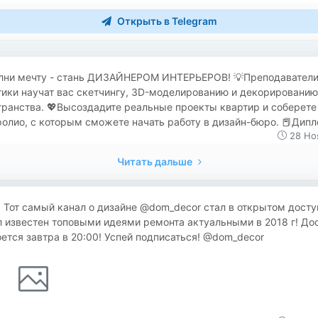
Открыть в Telegram
олни мечту - стань ДИЗАЙНЕРОМ ИНТЕРЬЕРОВ! 💡Преподаватели
тики научат вас скетчингу, 3D-моделированию и декорированию
ранства. 💖Высоздадите реальные проекты квартир и соберете
олио, с которым сможете начать работу в дизайн-бюро. 📕Дипло
28 Но
Читать дальше
Тот самый канал о дизайне @dom_decor стал в открытом досту
 известен топовыми идеями ремонта актуальными в 2018 г! До
оется завтра в 20:00! Успей подписаться! @dom_decor ᅠᅠᅠ ᅠ