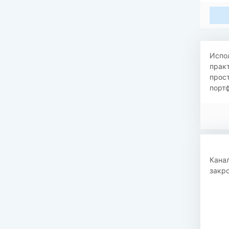
​Исп
прак
прост
портф
ᅠᅠᅠ 
Канал
закр