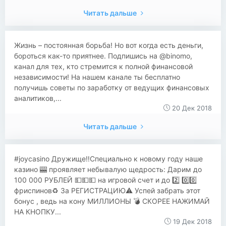
Читать дальше
​​Жизнь – постоянная борьба! Но вот когда есть деньги,
бороться как-то приятнее. Подпишись на @binomo,
канал для тех, кто стремится к полной финансовой
независимости! На нашем канале ты бесплатно
получишь советы по заработку от ведущих финансовых
аналитиков,...
20 Дек 2018
Читать дальше
​​#joycasino Дружище‼️Специально к новому году наше
казино 🎰 проявляет небывалую щедрость: Дарим до
100 000 РУБЛЕЙ 💵💵💵 на игровой счет и до 2️⃣ 0️⃣0️⃣
фриспинов♻️ За РЕГИСТРАЦИЮ⚠️ Успей забрать этот
бонус , ведь на кону МИЛЛИОНЫ 💣 СКОРЕЕ НАЖИМАЙ
НА КНОПКУ...
19 Дек 2018