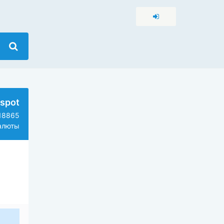
spot
18865
алюты