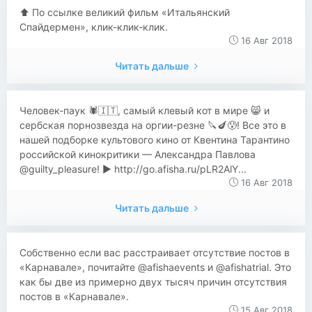
⬆️ По ссылке великий фильм «Итальянский
Спайдермен», клик-клик-клик.
16 Авг 2018
Читать дальше
​​Человек-паук 🕷🇮🇹, самый клевый кот в мире 😸 и
сербская порнозвезда на оргии-резне 🔪🍆😰! Все это в
нашей подборке культового кино от Квентина Тарантино
российской кинокритики — Александра Павлова
@guilty_pleasure! ▶️ http://go.afisha.ru/pLR2AlY...
16 Авг 2018
Читать дальше
Собственно если вас расстраивает отсутствие постов в
«Карнавале», почитайте @afishaevents и @afishatrial. Это
как бы две из примерно двух тысяч причин отсутствия
постов в «Карнавале».
15 Авг 2018