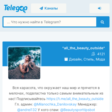
Каналы
^all_the_beauty_outside^
4121
Дизайн, Стиль, Мода
Вся карасота, что окружает наш мир и прячется в
мелочах, подвластна только самым внимательным из
нас! Подписывайтесь
https://t.me/all_the_beauty_outside
Гл. админ:
@Milanochka_Danilovskay
Менеджер:
@andrei132
У кого спам:
@Beautysporttipsbot