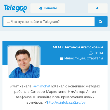
Каналы
MLM с Антоном Агафоновым
3104
Инвестиции, Стартапы
✅Чат канала:
@mlmchat
☑️Канал о новейших методах
работы в Сетевом Маркетинге 👨‍🎓Автор: Антон
Агафонов ✳️Скачайте план привлечения новых
партнёров: ✴️
http://u.infobaza2.ru/bv