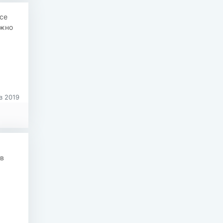
се
ожно
в 2019
в