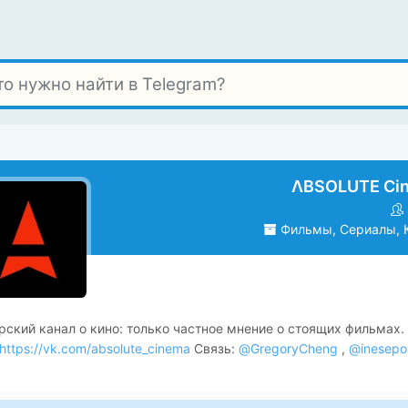
ΛBSOLUTE Ci
Фильмы, Сериалы, 
рский канал о кино: только частное мнение о стоящих фильмах.
https://vk.com/absolute_cinema
Связь:
@GregoryCheng
,
@inesepon