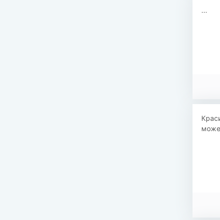
...
Краси
может