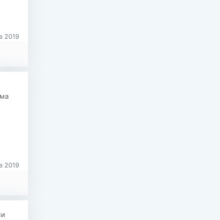
в 2019
има
в 2019
ми