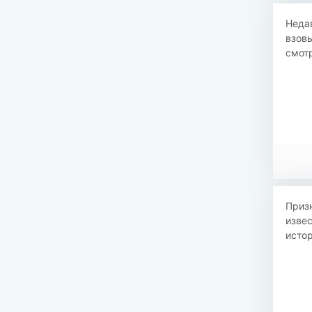
Неда
взовь
смотр
Призн
извес
истор