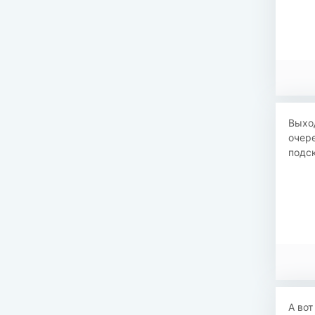
Выход
очере
подск
А вот