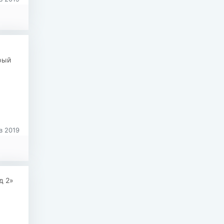
рый
в 2019
д 2»