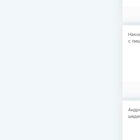
Након
с лиш
Андре
шедев