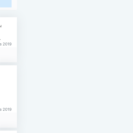
ы
.
в 2019
в 2019