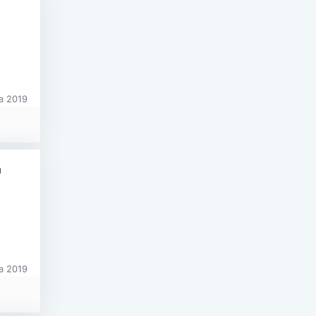
в 2019
н
в 2019