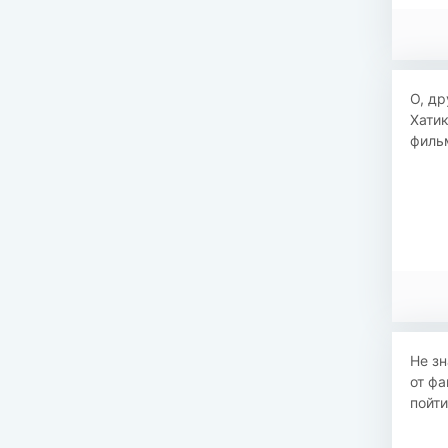
О, др
Хатик
фильм
Не зн
от фа
пойти