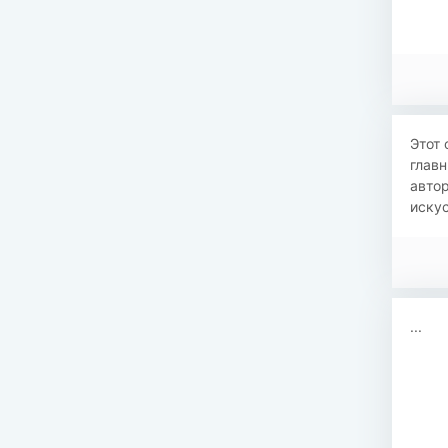
Этот 
главн
автор
искус
...