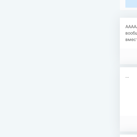
ААААА
вообщ
вмест
...