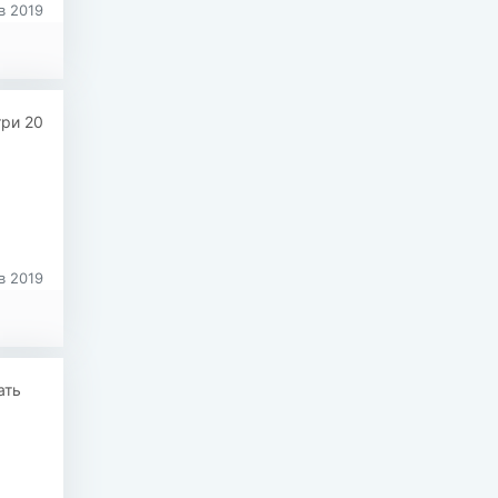
в 2019
три 20
в 2019
ать