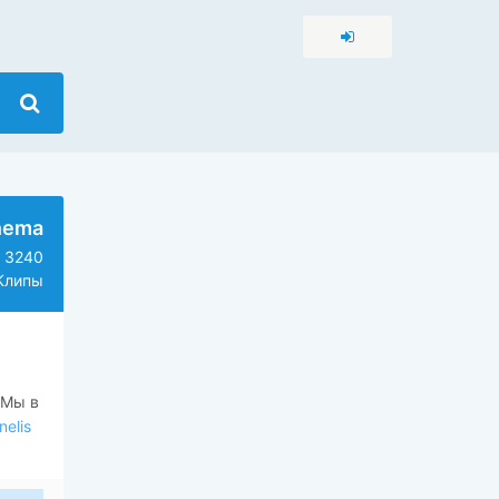
nema
3240
Клипы
 Мы в
elis