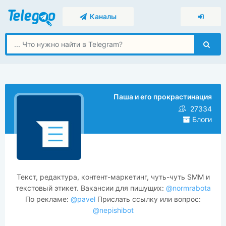
Каналы
Паша и его прокрастинация
27334
Блоги
Текст, редактура, контент-маркетинг, чуть-чуть SMM и
текстовый этикет. Вакансии для пишущих:
@normrabota
По рекламе:
@pavel
Прислать ссылку или вопрос:
@nepishibot