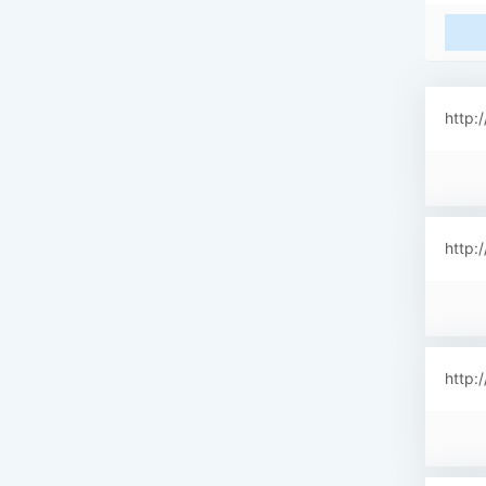
http:
http:
http: