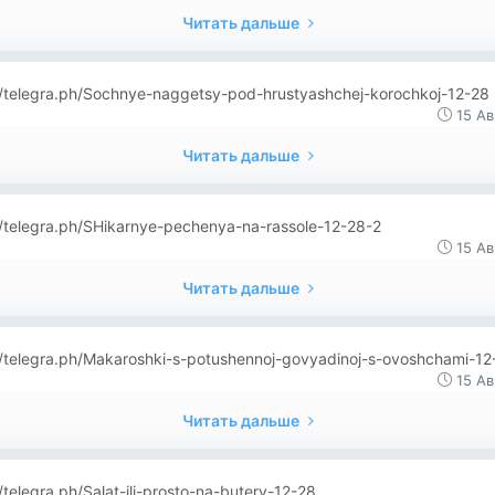
Читать дальше
//telegra.ph/Sochnye-naggetsy-pod-hrustyashchej-korochkoj-12-28
15 Ав
Читать дальше
//telegra.ph/SHikarnye-pechenya-na-rassole-12-28-2
15 Ав
Читать дальше
//telegra.ph/Makaroshki-s-potushennoj-govyadinoj-s-ovoshchami-12
15 Ав
Читать дальше
//telegra.ph/Salat-ili-prosto-na-butery-12-28