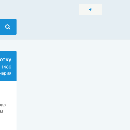
отку
1486
нария
ода
ам