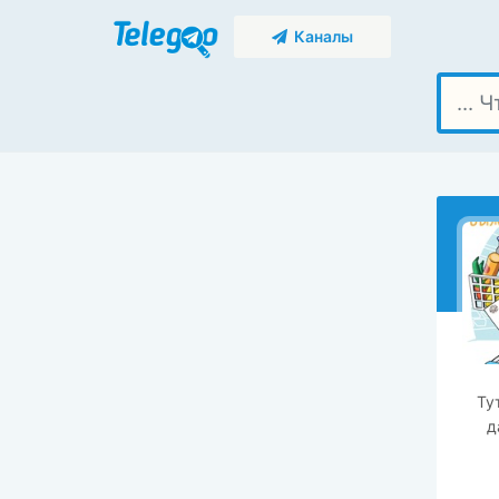
Каналы
Ту
д