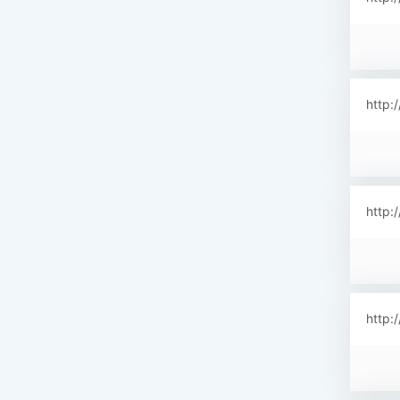
http:
http:
http: