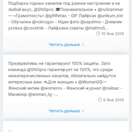
Подборка годных каналов под разное настроение и на
любой вкус, @SNGpro: 🎓Познавательное • @ruGrammar
— «Грамотность» @giflifehac - GIF Лайфхак @unikum_kid
- Обучалки @vokrugsv - Идеи фото @uspehno - Дневник
успеха @covetnik - Лайфхаки советы @mathru5...
10 Янв 2019
Читать дальше
Презервативы не гарантируют 100% защиты. Зато
команда @SNGpro гарантирует на 100%, что среди
нижеперечисленных каналов, обязательно найдутся
интересные вам: 👠Для женщин • @WomanGQ—
Женский интим @womenru - Женский журнал @nailsac -
Маникюр @woman_tg -...
9 Янв 2019
Читать дальше
...