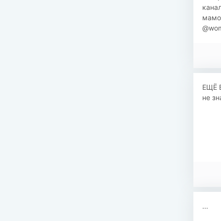
кана
мамо
@woma
ЕЩЁ 
не зн
...