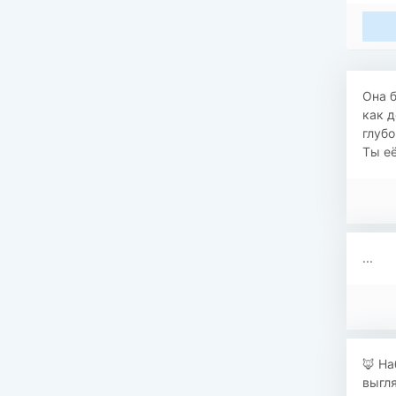
Она б
как д
глубо
Ты её
...
🦊 На
выгл