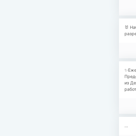
🐰 На
разр
✨Еже
Пред
из Де
работ
...