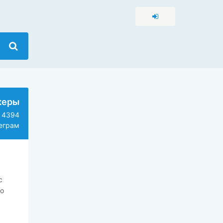
икеры
4394
еграм
с
о