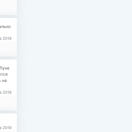
ально
в 2019
 Луне
ется
ь на
в 2019
в 2019