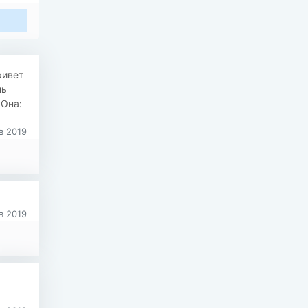
ривет
нь
 Она:
в 2019
в 2019