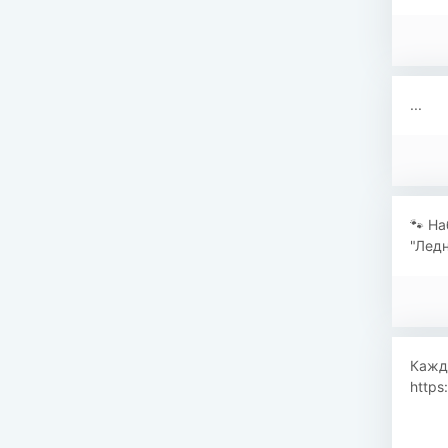
...
🐾 Н
"Ледн
Кажд
https