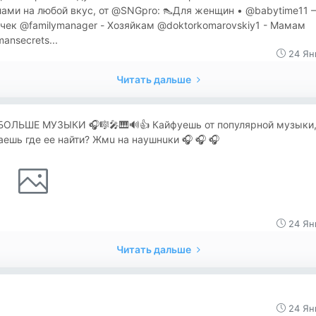
лами на любой вкус, от @SNGpro: 👠Для женщин • @babytime11 
чек @familymanager - Хозяйкам @doktorkomarovskiy1 - Мамам
nsecrets...
24 Ян
Читать дальше
БОЛЬШЕ МУЗЫКИ 🎧🎼🎤🎹🔊👍 Кайфуешь от популярной музыки,
аешь где ее найти? Жмu нa нaушнuки 🎧 🎧 🎧
24 Ян
Читать дальше
24 Ян