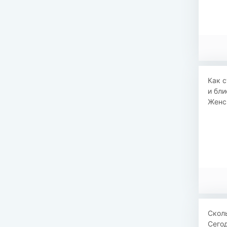
Как с
и бли
Женск
Скол
Сего