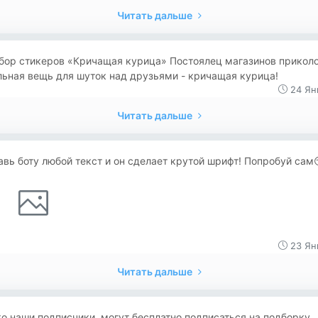
Читать дальше
бор стикеров «Кричащая курица» Постоялец магазинов приколо
ьная вещь для шуток над друзьями - кричащая курица!
24 Ян
Читать дальше
вь боту любой текст и он сделает крутой шрифт! Попробуй сам
23 Ян
Читать дальше
о наши подписчики, могут бесплатно подписаться на подборку