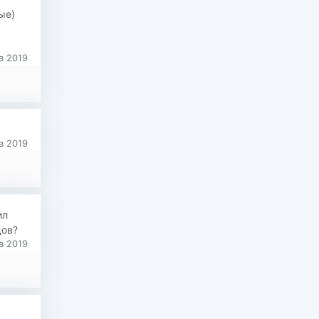
ые)
в 2019
в 2019
ил
дов?
в 2019