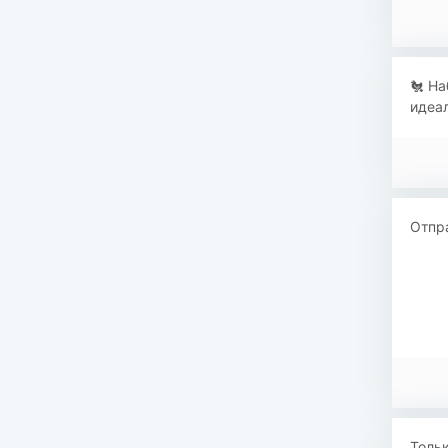
🐔 На
идеал
Отпра
Тольк