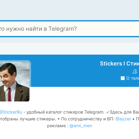
Stickers I Ст
О тел
@StickerRu
- удобный каталог стикеров Telegram. ✓Здесь для Ва
тобраны лучшие стикеры. • По сотрудничеству и ВП:
@ayzer
• П
рекламе :
@arni_men