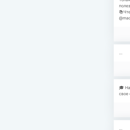
полез
📚Чте
@mack
...
🎓 На
свое 
...