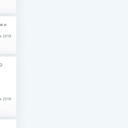
в и
в 2019
😏
в 2019