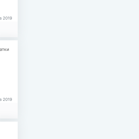
в 2019
атки
Q
в 2019