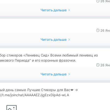
26 Ян
Читать дальше
26 Ян
Читать дальше
абор стикеров «Ленивец Сид» Всеми любимый ленивец из
икового Периода" и его коронные фразочки.
26 Ян
Читать дальше
ый день самые Лучшие Стикеры для Вас💋 →
://t.me/joinchat/AAAAAEZJjgEzxDipAd-wLA