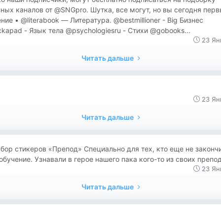
ных каналов от @SNGpro. Шутка, все могут, но вы сегодня перв
ние • @literabook — Литература. @bestmillioner - Big Бизнес
apad - Язык тела @psychologiesru - Стихи @gobooks...
23 Ян
Читать дальше
23 Ян
Читать дальше
бор стикеров «Препод» Специально для тех, кто еще не законч
обучение. Узнавали в герое нашего пака кого-то из своих препо
23 Ян
Читать дальше