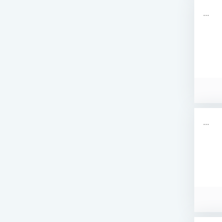
...
...