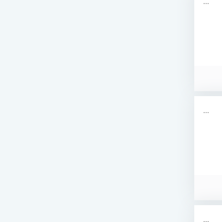
...
...
...