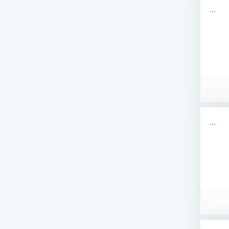
...
...