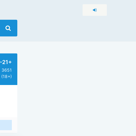
-21+
3651
(18+)