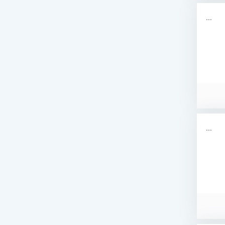
...
...