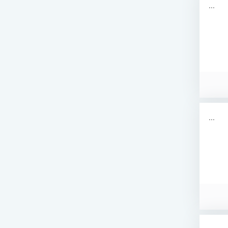
...
...