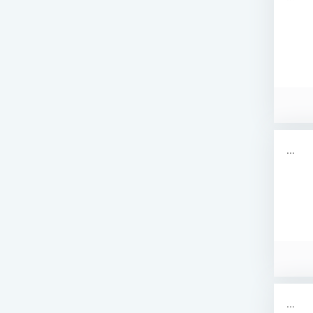
...
...