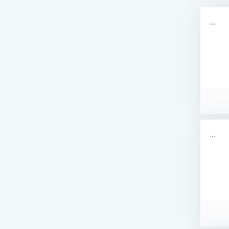
...
...