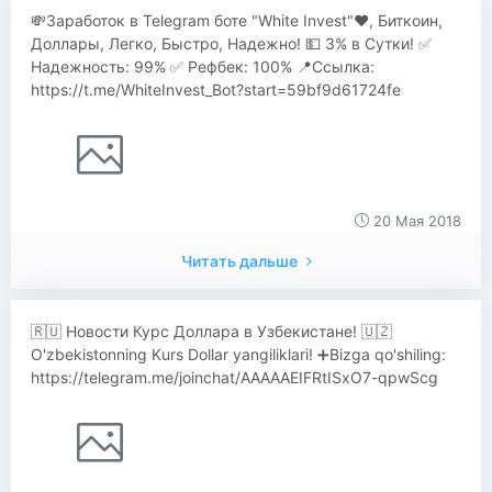
💸Заработок в Telegram боте "White Invest"❤️, Биткоин,
Доллары, Легко, Быстро, Надежно! 💵 3% в Сутки! ✅
Надежность: 99% ✅ Рефбек: 100% 📍Ссылка:
https://t.me/WhiteInvest_Bot?start=59bf9d61724fe
20 Мая 2018
Читать дальше
🇷🇺 Новости Курс Доллара в Узбекистане! 🇺🇿
O'zbekistonning Kurs Dollar yangiliklari! ➕Bizga qo'shiling:
https://telegram.me/joinchat/AAAAAEIFRtISxO7-qpwScg