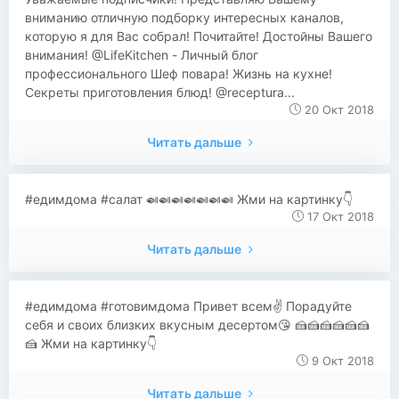
вниманию отличную подборку интересных каналов,
которую я для Вас собрал! Почитайте! Достойны Вашего
внимания! @LifeKitchen - Личный блог
профессионального Шеф повара! Жизнь на кухне!
Секреты приготовления блюд! @receptura...
20 Окт 2018
Читать дальше
#едимдома #салат 🍛🍛🍛🍛🍛🍛🍛 Жми на картинку👇
17 Окт 2018
Читать дальше
#едимдома #готовимдома Привет всем✌ Порадуйте
себя и своих близких вкусным десертом😘 🍰🍰🍰🍰🍰🍰
🍰 Жми на картинку👇
9 Окт 2018
Читать дальше