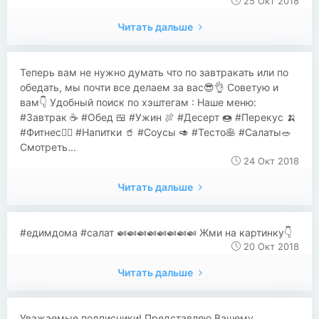
25 Окт 2018
Читать дальше
Теперь вам не нужно думать что по завтракать или по
обедать, мы почти все делаем за вас😎👌 Советую и
вам👇 Удобный поиск по хэштегам : Наше меню:
#Завтрак ☕️ #Обед 🍱 #Ужин 🍖 #Десерт 🍩 #Перекус 🍌
#Фитнес🧘‍♀ #Напитки 🥤 #Соусы 🥑 #Тесто🥞 #Салаты🥗
Смотреть...
24 Окт 2018
Читать дальше
#едимдома #салат 🍛🍛🍛🍛🍛🍛🍛🍛 Жми на картинку👇
20 Окт 2018
Читать дальше
Уважаемые подписчики! Представляю Вашему