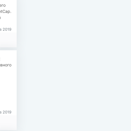
его
etCap.
и
в 2019
х
ивного
в 2019