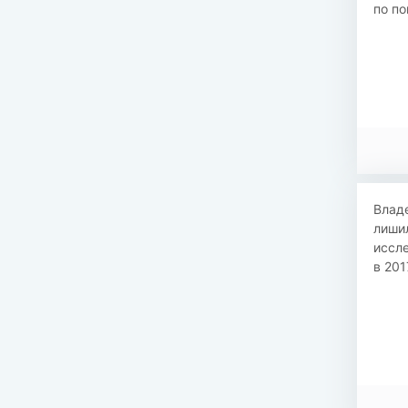
по по
Влад
лишил
иссле
в 201