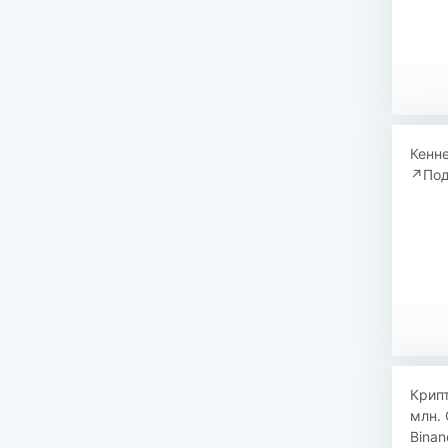
Кенне
↗️Под
Крипт
млн. 
Binan