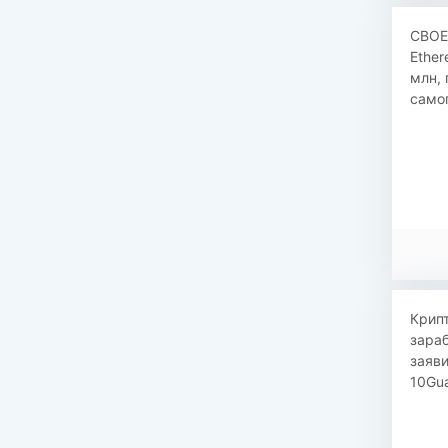
CBOE 
Ether
млн, 
самоп
Крип
зара
заяви
10Gua