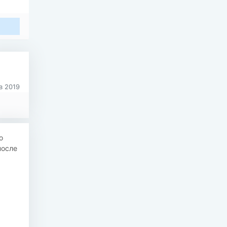
в 2019
о
после