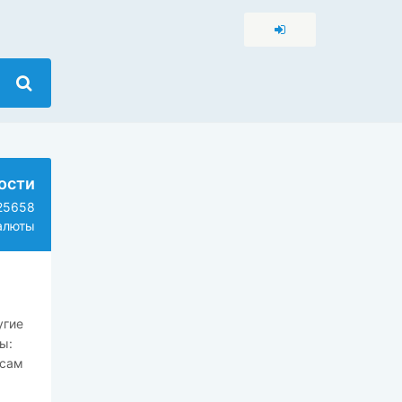
ости
25658
алюты
угие
ы:
осам