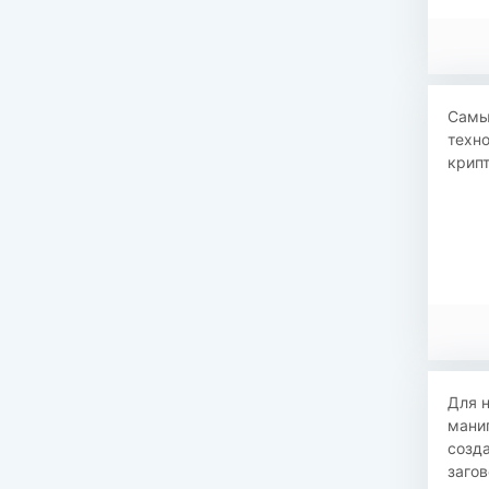
Самы
техно
крипт
Для н
мани
созд
загов