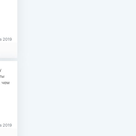
в 2019
у
ты
, чем
в 2019