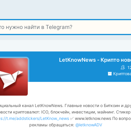
LetKnowNews - Крипто нов
1
Криптов
циальный канал LetKnowNews. Главные новости о Биткоин и др
овости криптовалют: ICO, блокчейн, инвестиции, майнинг. Стикер
ps://t.me/addstickers/LetKnow_news
✅ www.letknow.news По вопр
рекламы обращаться:
@letknowADV