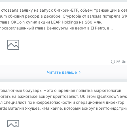
отозвала заявку на запуск биткоин-ETF, объем транзакций в се
eum обновил рекорд в декабре, Cryptopia от взлома потеряла $1
глава OKCoin купил акции LEAP Holdings на $60 млн,
ровозглашенный глава Венесуэлы не верит в El Petro, в...
25 Ян
Читать дальше
товалютные браузеры – это очередная попытка маркетологов
ботать на ажиотаже вокруг криптовалют. Об этом @LetknowNews
л специалист по кибербезопасности и операционный директор
rds Виталий Якушев. «На хайпе, который вокруг криптоиндстрии.