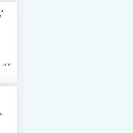
ти
6
в 2019
..