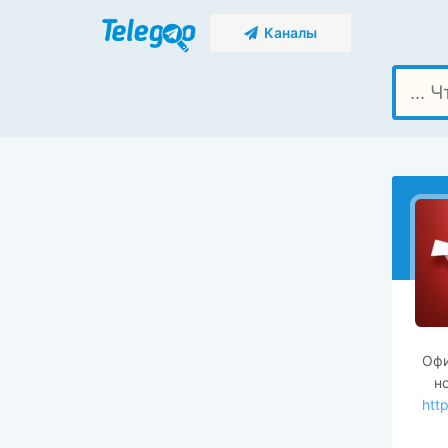
Каналы
Офи
н
htt