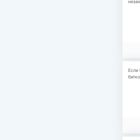
незак
Если 
битко