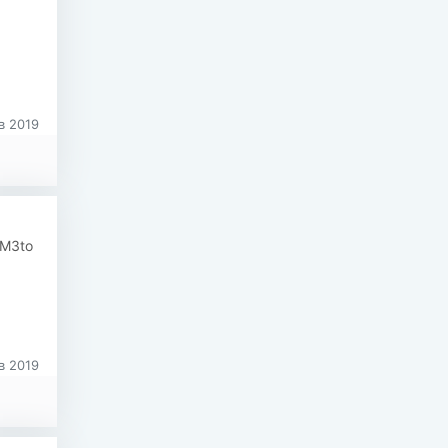
в 2019
sM3to
в 2019