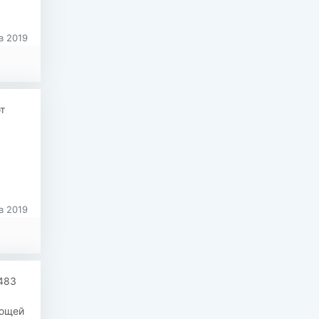
в 2019
т
в 2019
483
ающей