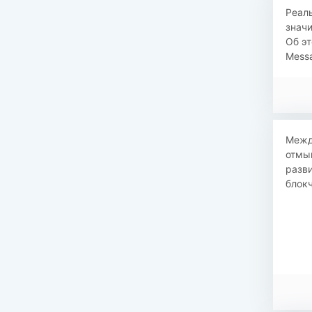
​​Реа
значи
Об эт
Messa
Межд
отмыв
разв
блокч