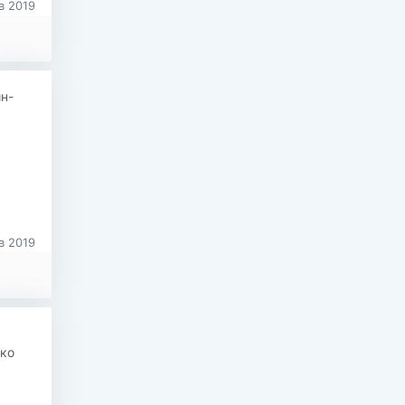
в 2019
н-
в 2019
гко