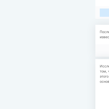
После
извес
Иссле
том, 
этого
основ