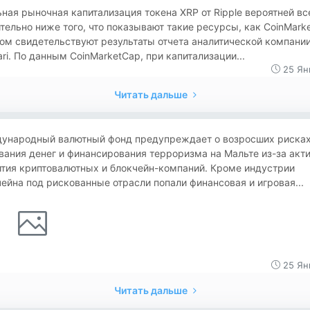
льная рыночная капитализация токена XRP от Ripple вероятней вс
тельно ниже того, что показывают такие ресурсы, как CoinMark
ом свидетельствуют результаты отчета аналитической компани
ri. По данным CoinMarketCap, при капитализации...
25 Ян
Читать дальше
ународный валютный фонд предупреждает о возросших риска
ания денег и финансирования терроризма на Мальте из-за акт
ития криптовалютных и блокчейн-компаний. Кроме индустрии
ейна под рискованные отрасли попали финансовая и игровая...
25 Ян
Читать дальше