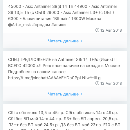
45000 - Asic Antminer S9(i) 14 Th 44900 - Asic Antminer
S9 13,5 Th (с ОБП) 29000 - Asic Antminer L3+ (с ОБП)
6300 - Блоки питания "BItmain" 1600W Москва
@Artur_msk #продам #асики
12 Авг 2018
Читать дальше
СПЕЦПРЕДЛОЖЕНИЕ на Antminer S9i 14 TH/s (Июнь) ‼️
ВСЕГО 42000р.‼️ Реальное наличие на складе в Москве
Подробнее на нашем канале
https://t.me/joinchat/AAAAAFHDp0PpLNIwY-IlLg
12 Авг 2018
Читать дальше
С9i с обп июль 13,5тх 45т.р. С9i с обп июнь 14тх 49т.р.
С9i без БП май 14тх 44 т.р. Л3+ без БП апрель 20,5т.р.
Л3++ без БП май 24,5т.р. Д3 без БП май 23т.р. Е10 с БП