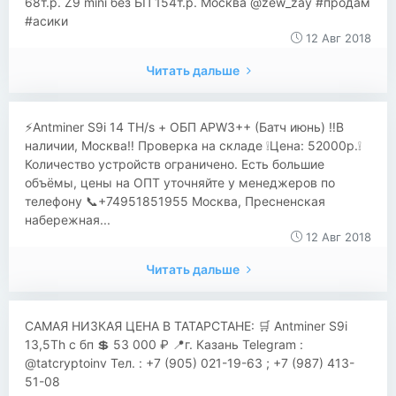
68т.р. Z9 mini без БП 154т.р. Москва @zew_zay #продам
#асики
12 Авг 2018
Читать дальше
⚡️Antminer S9i 14 TH/s + ОБП APW3++ (Батч июнь) ‼️В
наличии, Москва‼️ Проверка на складе ❕Цена: 52000р.❕
Количество устройств ограничено. Есть большие
объёмы, цены на ОПТ уточняйте у менеджеров по
телефону 📞+74951851955 Москва, Пресненская
набережная...
12 Авг 2018
Читать дальше
САМАЯ НИЗКАЯ ЦЕНА В ТАТАРСТАНЕ: 🛒 Antminer S9i
13,5Th с бп 💲 53 000 ₽ 📍г. Казань Telegram :
@tatcryptoinv Тел. : +7 (905) 021-19-63 ; +7 (987) 413-
51-08