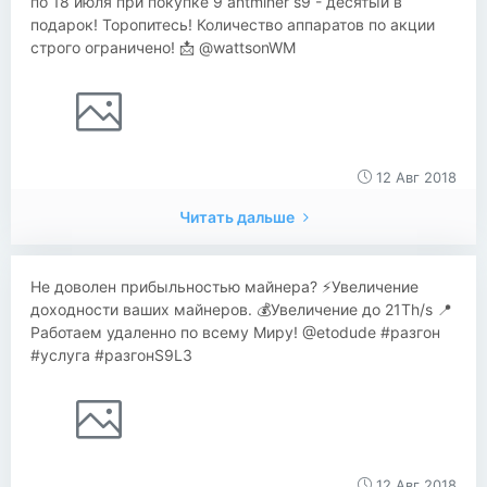
по 18 июля при покупке 9 antminer s9 - десятый в
подарок! Торопитесь! Количество аппаратов по акции
строго ограничено! 📩 @wattsonWM
12 Авг 2018
Читать дальше
Не доволен прибыльностью майнера? ⚡️Увеличение
доходности ваших майнеров. 💰Увеличение до 21Th/s 📍
Работаем удаленно по всему Миру! @etodude #разгон
#услуга #разгонS9L3
12 Авг 2018