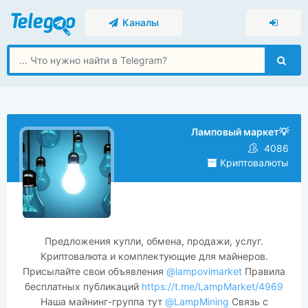
Каналы
Ламповый маркет💡
4086
Криптовалюты
Предложения купли, обмена, продажи, услуг.
Криптовалюта и комплектующие для майнеров.
Присылайте свои объявления
@lampovimarket
Правила
бесплатных публикаций
https://t.me/LampMarket/4969
Наша майнинг-группа тут
@LampMining
Связь с