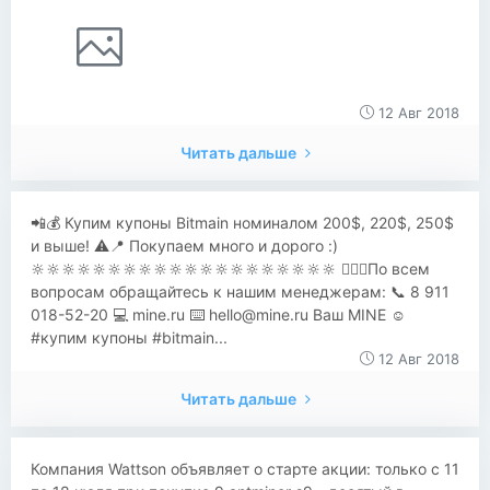
12 Авг 2018
Читать дальше
📲💰 Купим купоны Bitmain номиналом 200$, 220$, 250$
и выше! ⚠️📍 Покупаем много и дорого :)
🔆🔆🔆🔆🔆🔆🔆🔆🔆🔆🔆🔆🔆🔆🔆🔆🔆🔆🔆🔆 💁🏻‍♂️По всем
вопросам обращайтесь к нашим менеджерам: 📞 8 911
018-52-20 💻 mine.ru ⌨️
hello@mine.ru
Ваш MINE ☺️
#купим купоны #bitmain...
12 Авг 2018
Читать дальше
​​Компания Wattson объявляет о старте акции: только с 11