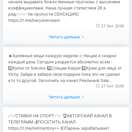
начала выдавать божественные прогнозы с высокими
коэффициентами. Наша лучшая статистика 28 в
ряд✅✅✅ Не пропусти СЕНСАЦИЮ
https://t.me/baryshevteam
27 Окт 2018
Читать дальше
​​🔥Халявные вещи каждую неделю 👉Акции и скидки
каждый день Сегодня раздается абсолютно всем :
1️⃣Кулон от Sokolov 2️⃣Специи Карри 3️⃣Крем для лица от
Vichy Зайди и забери свои подарки пока это не сделал
кто то другой. Заскочить на канал Реальный Sale...
27 Окт 2018
Читать дальше
✅✅СТАВКИ НА СПОРТ✅✅ 🏆АВТОРСКИЙ КАНАЛ В
ТЕЛЕГРАММ 💰ПОСЕТИТЬ КАНАЛ
https://t.me/betmanboy»> 💵Парень зарабатывает