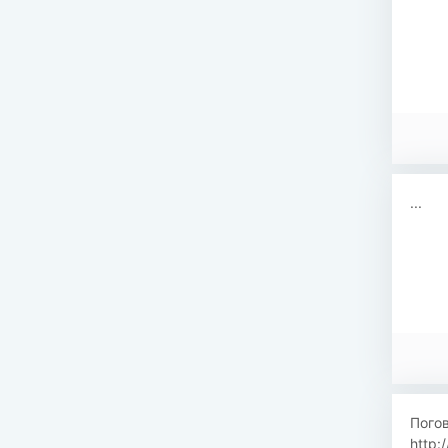
...
Погов
http: