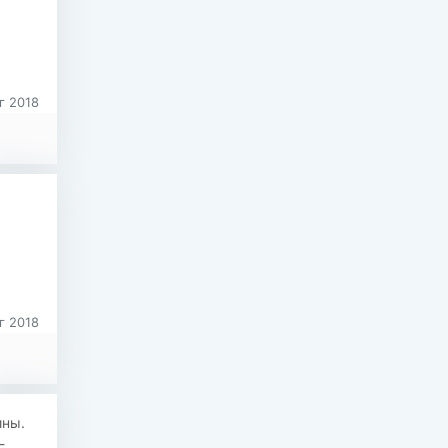
г 2018
г 2018
ины.
-