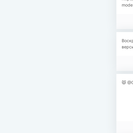
mode-
Воскр
верси
😾 @G