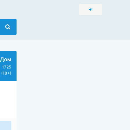
 Дом
1725
(18+)