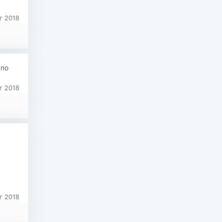
г 2018
 по
г 2018
г 2018