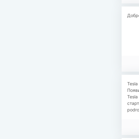
Добр
Tesla
Появ
Tesla
старт
podro