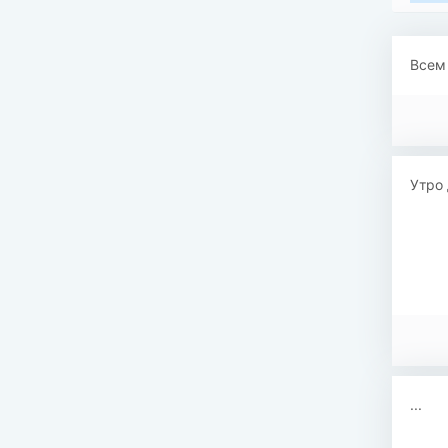
Всем 
Утро 
...