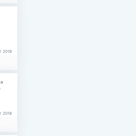
г 2018
ра
р
г 2018