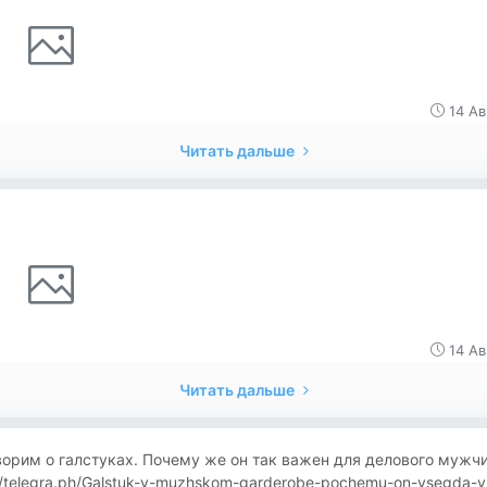
14 Ав
Читать дальше
14 Ав
Читать дальше
орим о галстуках. Почему же он так важен для делового мужч
//telegra.ph/Galstuk-v-muzhskom-garderobe-pochemu-on-vsegda-v