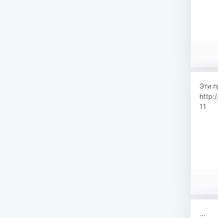
Эти п
http:
11
...