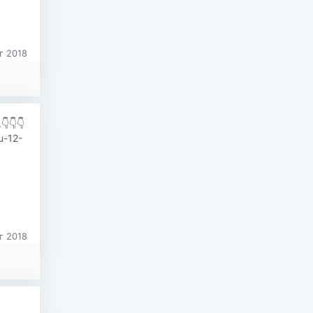
г 2018
👇👇
u-12-
г 2018