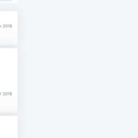
н 2018
г 2018