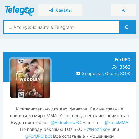
Каналы
ForUFC
3662
Здоровье, Спорт, ЗОЖ
Исключительно для вас, фанатов. Самые главные
новости из мира ММА. У нас всегда есть что почитать :)
Видео всех боёв -
@VideoForUFC
Наш Чат -
@FansMMA
По поводу рекламы ТОЛЬКО -
@Nozhikov
или
@ForUFC_bot
Все остальные - мошенники.