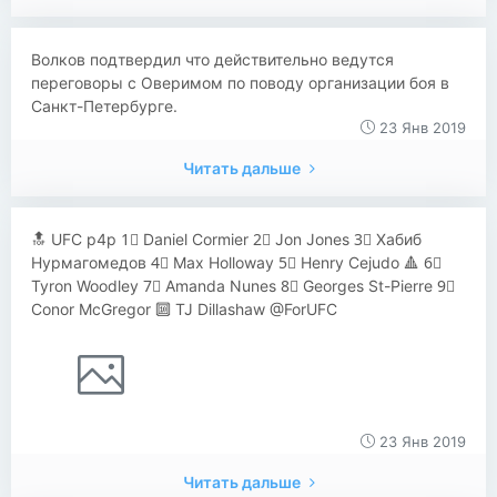
Волков подтвердил что действительно ведутся
переговоры с Оверимом по поводу организации боя в
Санкт-Петербурге.
23 Янв 2019
Читать дальше
🔝 UFC p4p 1⃣ Daniel Cormier 2⃣ Jon Jones 3⃣ Хабиб
Нурмагомедов 4⃣ Max Holloway 5⃣ Henry Cejudo 🔺 6⃣
Tyron Woodley 7⃣ Amanda Nunes 8⃣ Georges St-Pierre 9⃣
Conor McGregor 🔟 TJ Dillashaw @ForUFC
23 Янв 2019
Читать дальше