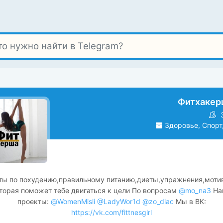
Фитхакер
Здоровье, Спорт
ты по похудению,правильному питанию,диеты,упражнения,моти
торая поможет тебе двигаться к цели По вопросам
@mo_na3
На
проекты:
@WomenMisli
@LadyWor1d
@zo_diac
Мы в ВК:
https://vk.com/fittnesgirl