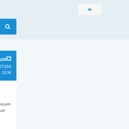
ша💥
37356
, ЗОЖ
вация
ши