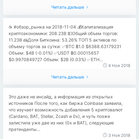
Читать дальше
☕ #обзор_рынка на 2018-11-04 💰Капитализация
криптоэкономики: 208.23B 💵Общий объем торгов:
11.23B 🍰Доля Биткоина: 53.26% ТОП 5 активов по
объему торгов за сутки: ✅BTC ฿1.0 $6388.63179231
Объем: $4B (-0.01%) ✅USDT ฿0.00015657
$0.9970849727 Объем: $2B (0.03%) ✅ETH...
4 Ноя 2018
Читать дальше
​​Это даже не инсайд, а информация из открытых
источников После того, как биржа Coinbase заявила,
что изучает возможность добавления 5 криптовалют
(Cardano, BAT, Stellar, Zcash и 0x), и чуть позже
залистила уже две из них (0x и BAT), следующие
претенденты...
3 Ноя 2018