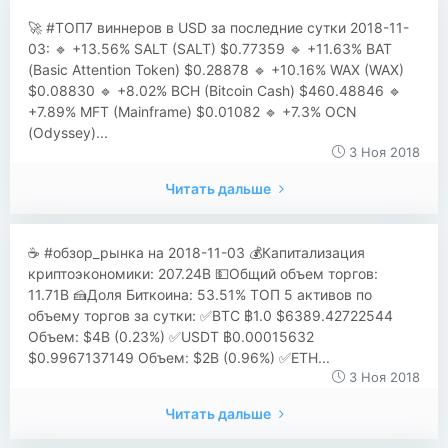
🚀 #ТОП7 виннеров в USD за последние сутки 2018-11-
03: 🔹 +13.56% SALT (SALT) $0.77359 🔹 +11.63% BAT
(Basic Attention Token) $0.28878 🔹 +10.16% WAX (WAX)
$0.08830 🔹 +8.02% BCH (Bitcoin Cash) $460.48846 🔹
+7.89% MFT (Mainframe) $0.01082 🔹 +7.3% OCN
(Odyssey)...
3 Ноя 2018
Читать дальше
☕ #обзор_рынка на 2018-11-03 💰Капитализация
криптоэкономики: 207.24B 💵Общий объем торгов:
11.71B 🍰Доля Биткоина: 53.51% ТОП 5 активов по
объему торгов за сутки: ✅BTC ฿1.0 $6389.42722544
Объем: $4B (0.23%) ✅USDT ฿0.00015632
$0.9967137149 Объем: $2B (0.96%) ✅ETH...
3 Ноя 2018
Читать дальше