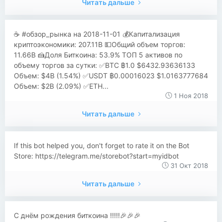
Читать дальше
☕ #обзор_рынка на 2018-11-01 💰Капитализация
криптоэкономики: 207.11B 💵Общий объем торгов:
11.66B 🍰Доля Биткоина: 53.9% ТОП 5 активов по
объему торгов за сутки: ✅BTC ฿1.0 $6432.93636133
Объем: $4B (1.54%) ✅USDT ฿0.00016023 $1.0163777684
Объем: $2B (2.09%) ✅ETH...
1 Ноя 2018
Читать дальше
If this bot helped you, don't forget to rate it on the Bot
Store: https://telegram.me/storebot?start=myidbot
31 Окт 2018
Читать дальше
С днём рождения биткоина !!!!!🎉🎉🎉