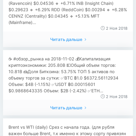
(Ravencoin) $0.04536 🔹 +6.71% INB (Insight Chain)
$0.29623 🔹 +6.29% RDD (ReddCoin) $0.00294 🔹 +6.28%
CENNZ (Centrality) $0.04345 🔹 +5.13% MFT
(Mainframe)...
2 Ноя 2018
Читать дальше
☕ #обзор_рынка на 2018-11-02 💰Капитализация
криптоэкономики: 205.80B 💵Общий объем торгов:
10.81B 🍰Доля Биткоина: 53.75% ТОП 5 активов по
объему торгов за сутки: ✅BTC ฿1.0 $6372.56112934
Объем: $4B (-1.15%) ✅USDT ฿0.00015601
$0.9868643335 Объем: $2B (-2.42%) ✅ETH...
2 Ноя 2018
Читать дальше
Brent vs WTI (daily) Cрез с начала года. (для рубля
важен больше Brent, т.к именно к этому сорту привязян