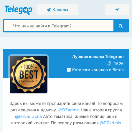
Каналы
Лучшие каналы Telegram
1526
Каталоги каналов и ботов
Здесь вы можете пропиарить свой канал! По вопросам
размещения к админу.
@DZadmin
Наша вторая группа
@Driver_Zone
Авто тематика, живые подписчики и
авторский контент. По поводу размещения
@DZadmin