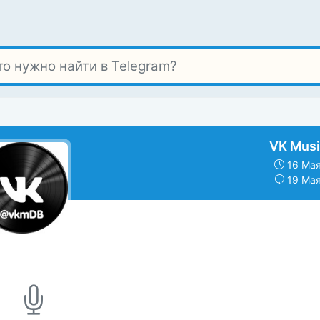
VK Musi
16 Мая
19 Мая