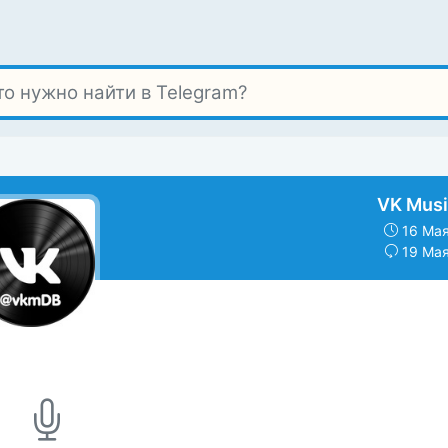
VK Musi
16 Мая
19 Мая