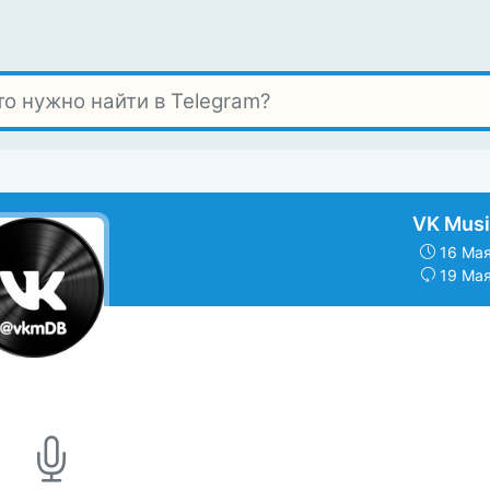
VK Musi
16 Мая
19 Мая