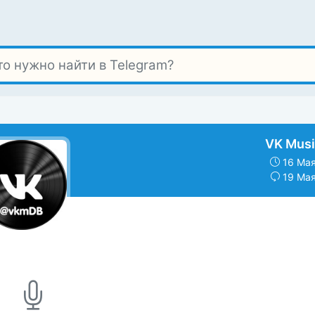
VK Musi
16 Мая
19 Мая