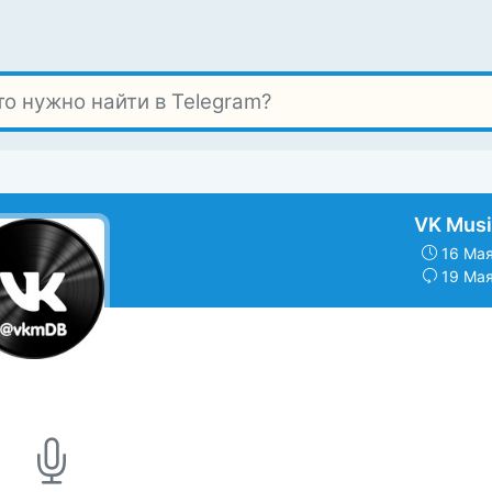
VK Musi
16 Мая
19 Мая