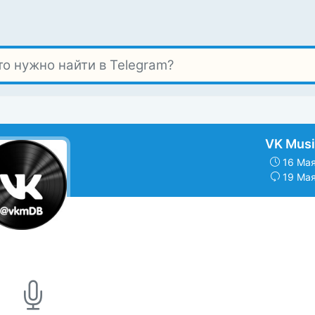
VK Musi
16 Мая
19 Мая