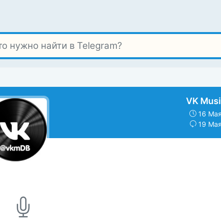
VK Musi
16 Мая
19 Мая