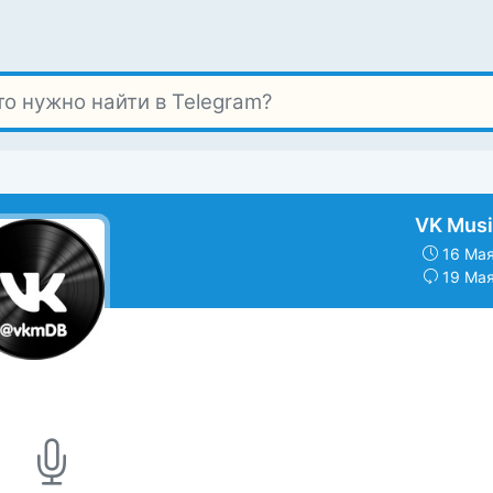
VK Musi
16 Мая
19 Мая