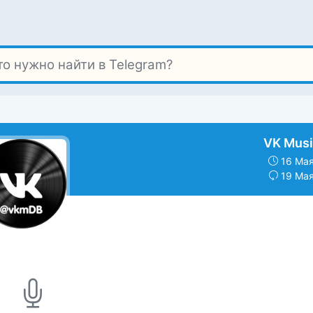
VK Musi
16 Мая
19 Мая