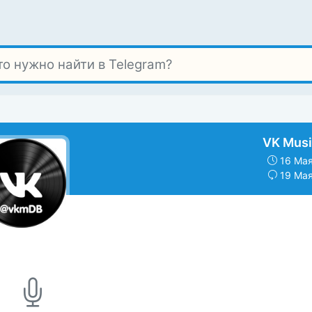
VK Musi
16 Мая
19 Мая