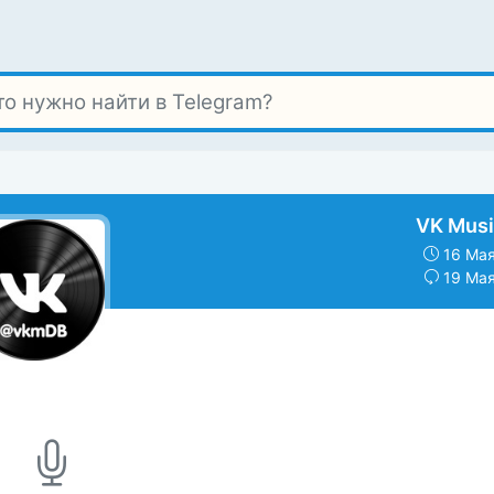
VK Musi
16 Мая
19 Мая