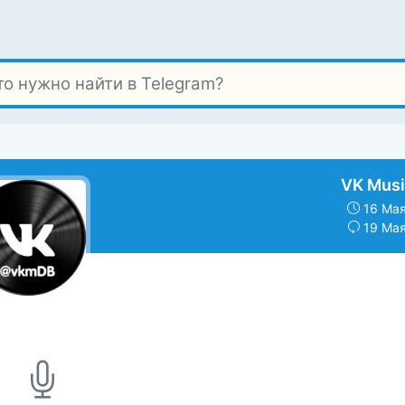
VK Musi
16 Мая
19 Мая