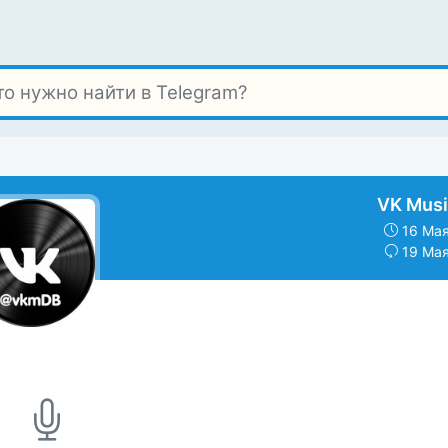
VK Musi
16 Мая
19 Мая