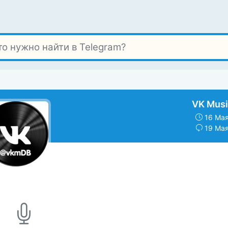
VK Musi
16 Мая
19 Мая