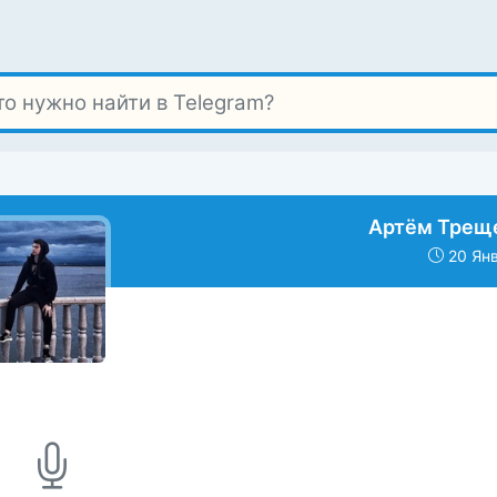
Артём Трещ
20 Янв