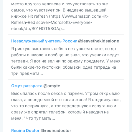
место другого человека и почувствовать то же
самое, что чувствует он. В недавно вышедшей
книжке Hit refresh (https://www.amazon.com/Hit-
Refresh-Rediscover-Microsofts-Everyone-
ebook/dp/B01HOT5SQA/)...
Незаслуженный учитель России
@leavethekidsalone
Я рискую выставить себя в не лучшем свете, но до
работы в школе я вообще не знал, что ученики ведут
тетради. Я вот не вел ни по одному предмету. У меня
были какие-то листочки, обрывки, одна тетрадь на
три предмета...
Омут разврата
@omyte
Высыпалась после секса с парнем. Утром открываю
глаза, а передо мной его голая жопа! Я отодвинулась,
что-то вскрикнула, а тот передернулся испуганно и
сразу же спрятал телефон, который наводил на
меня. "Что тут мать...
Regina Doctor
@reginadoctor