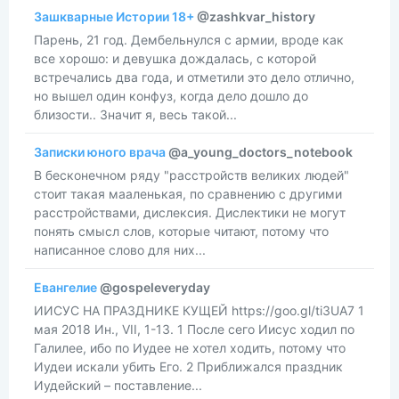
Зашкварные Истории 18+
@zashkvar_history
Парень, 21 год. Дембельнулся с армии, вроде как
все хорошо: и девушка дождалась, с которой
встречались два года, и отметили это дело отлично,
но вышел один конфуз, когда дело дошло до
близости.. Значит я, весь такой...
Записки юного врача
@a_young_doctors_notebook
В бесконечном ряду "расстройств великих людей"
стоит такая мааленькая, по сравнению с другими
расстройствами, дислексия. Дислектики не могут
понять смысл слов, которые читают, потому что
написанное слово для них...
Евангелие
@gospeleveryday
ИИСУС НА ПРАЗДНИКЕ КУЩЕЙ https://goo.gl/ti3UA7 1
мая 2018 Ин., VII, 1-13. 1 После сего Иисус ходил по
Галилее, ибо по Иудее не хотел ходить, потому что
Иудеи искали убить Его. 2 Приближался праздник
Иудейский – поставление...