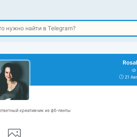
Rosa
21 Ав
ответный креативчик из фб-ленты