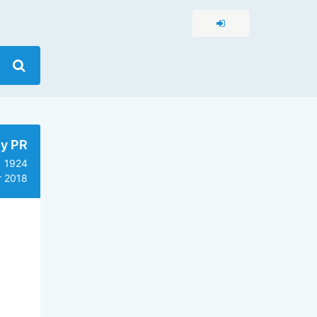
ly PR
1924
г 2018