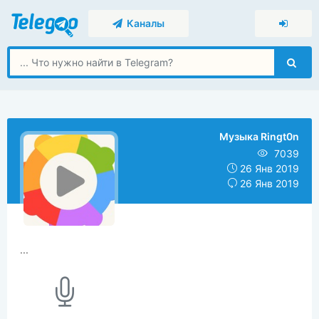
Каналы
Музыка Ringt0n
7039
26 Янв 2019
26 Янв 2019
...