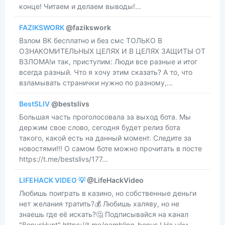
конце! Читаем и делаем выводы!...
FAZIKSWORK
@fazikswork
Взлом ВК бесплатно и без смс ТОЛЬКО В
ОЗНАКОМИТЕЛЬНЫХ ЦЕЛЯХ И В ЦЕЛЯХ ЗАЩИТЫ ОТ
ВЗЛОМА!и так, приступим: Люди все разные и итог
всегда разный. Что я хочу этим сказать? А то, что
взламывать странички нужно по разному,...
BestSLIV
@bestslivs
​​Большая часть проголосовала за выход бота. Мы
держим свое слово, сегодня будет релиз бота
такого, какой есть на данный момент. Следите за
новостями!!! О самом боте можно прочитать в посте
https://t.me/bestslivs/177...
LIFEHACK VIDEO 💡
@LifeHackVideo
​​Любишь поиграть в казино, но собственные деньги
нет желания тратить?💰 Любишь халяву, но не
знаешь где её искать?🤔 Подписывайся на канал
"BonusHunt" https://t.me/gambling_bonus ! На нём -