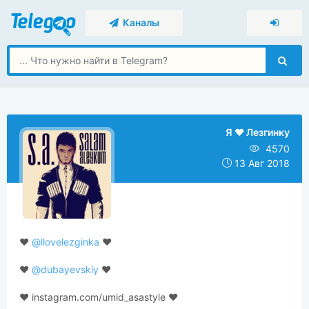
Каналы
Я ❤️ Лезгинку
4570
13 Авг 2018
❤️
@llovelezginka
❤️
❤️
@dubayevskiy
❤️
❤️ instagram.com/umid_asastyle ❤️