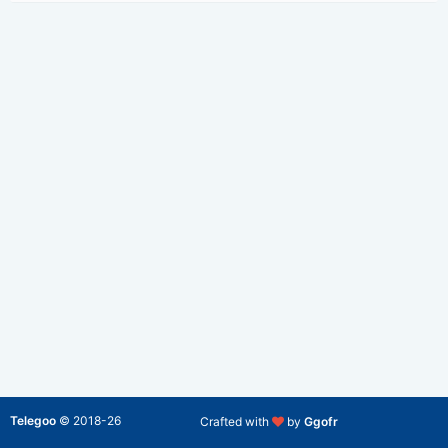
Telegoo
©
2018-26
Crafted with
by
Ggofr