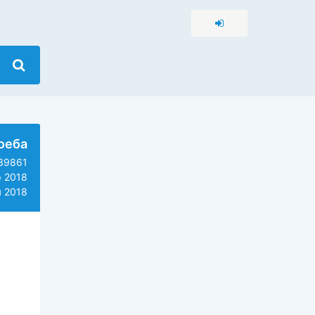
оеба
39861
 2018
 2018