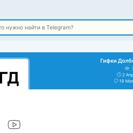
Гифки Долб
2 Апр
19 Мая