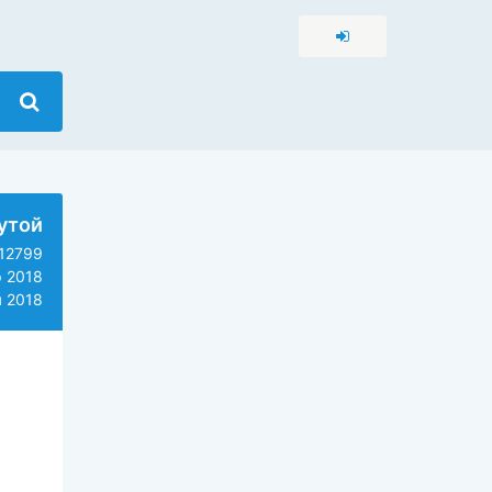
утой
12799
 2018
 2018