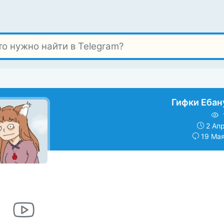
Гифки Ебан
2 Апр
19 Мая