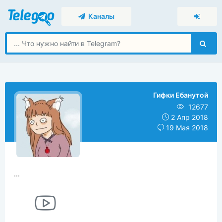
Каналы
Гифки Ебанутой
12677
2 Апр 2018
19 Мая 2018
...