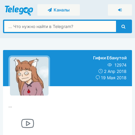
Каналы
Гифки Ебанутой
12974
2 Апр 2018
19 Мая 2018
...